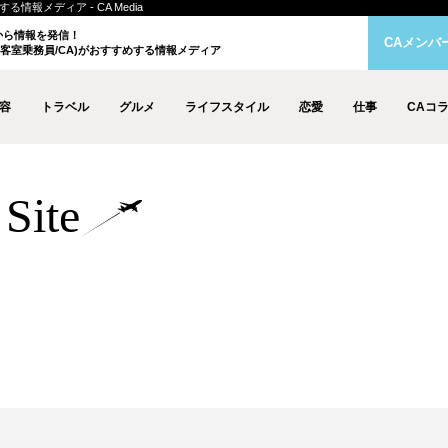
情報メディア - CA Media
クから情報を発信！
CAメンバ
客室乗務員/CA)がおすすめする情報メディア
容
トラベル
グルメ
ライフスタイル
恋愛
仕事
CAコ
Site