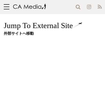
toggle
navigation
Jump To External Site
外部サイトへ移動