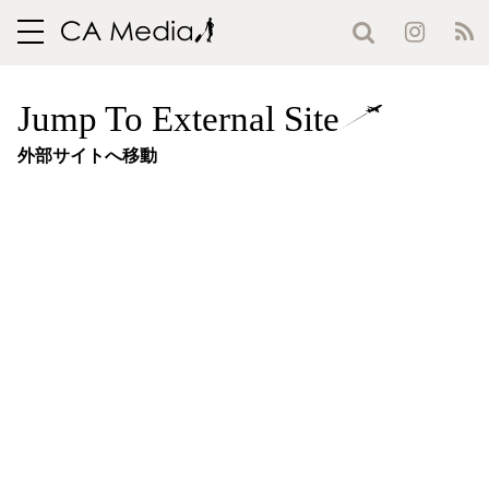
toggle
navigation
Jump To External Site
外部サイトへ移動