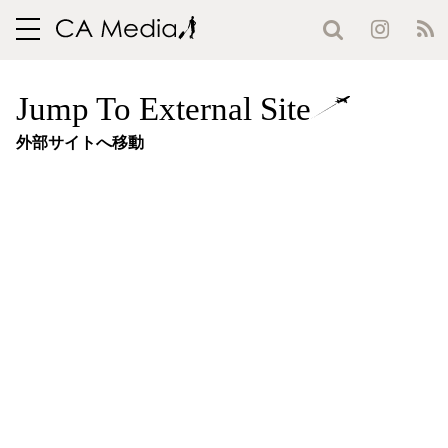
toggle
navigation
Jump To External Site
外部サイトへ移動