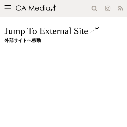
toggle
navigation
Jump To External Site
外部サイトへ移動