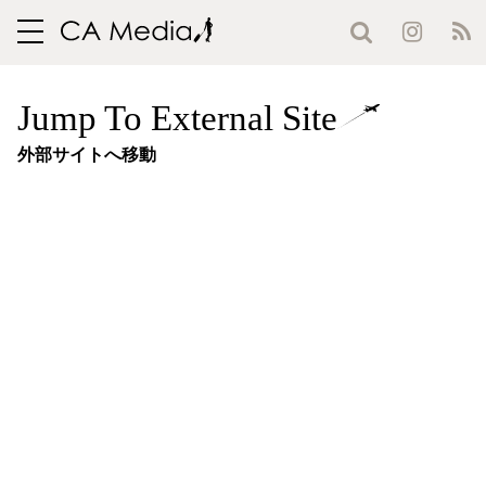
toggle
navigation
Jump To External Site
外部サイトへ移動