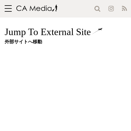
toggle
navigation
Jump To External Site
外部サイトへ移動