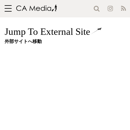
toggle
navigation
Jump To External Site
外部サイトへ移動