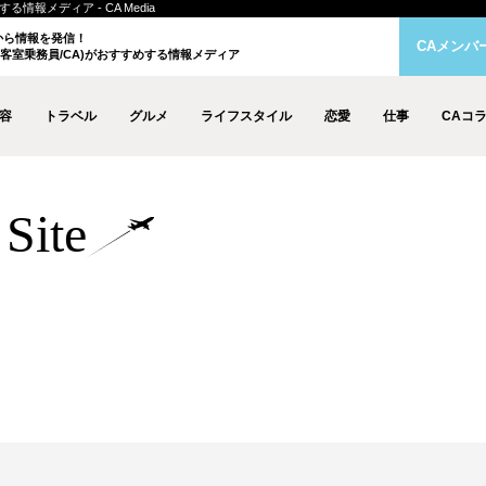
情報メディア - CA Media
クから情報を発信！
CAメンバ
客室乗務員/CA)がおすすめする情報メディア
容
トラベル
グルメ
ライフスタイル
恋愛
仕事
CAコ
Site