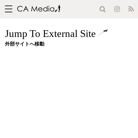
toggle
navigation
Jump To External Site
外部サイトへ移動