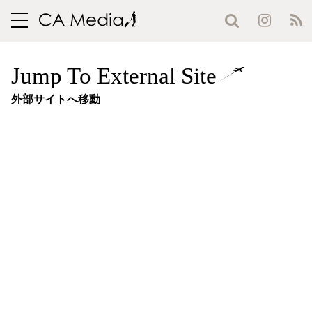
toggle
navigation
Jump To External Site
外部サイトへ移動