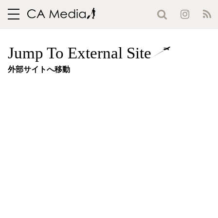
toggle
navigation
Jump To External Site
外部サイトへ移動