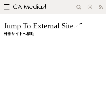
toggle
navigation
Jump To External Site
外部サイトへ移動