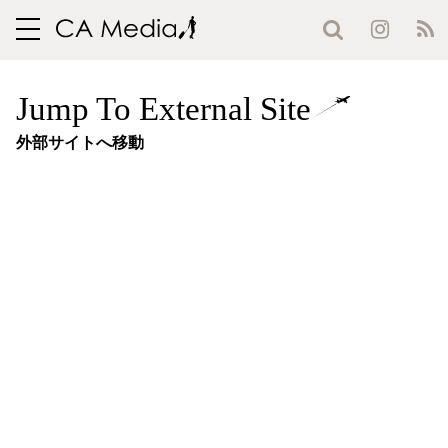
toggle
navigation
Jump To External Site
外部サイトへ移動