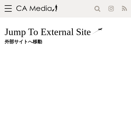
toggle
navigation
Jump To External Site
外部サイトへ移動