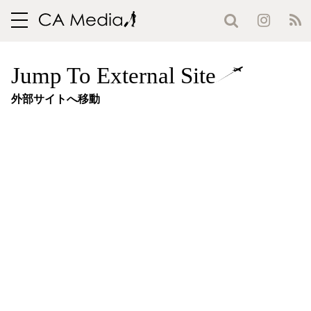
toggle
navigation
Jump To External Site
外部サイトへ移動