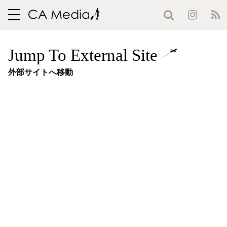
toggle
navigation
Jump To External Site
外部サイトへ移動