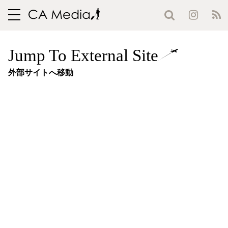
toggle
navigation
Jump To External Site
外部サイトへ移動