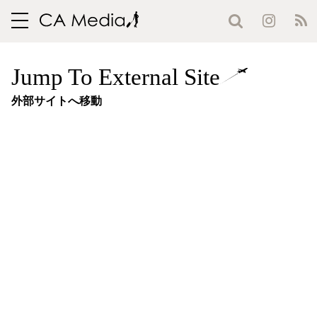
toggle
navigation
Jump To External Site
外部サイトへ移動