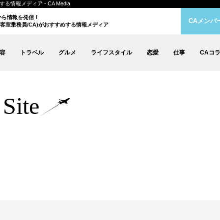
情報メディア - CA Media
クから情報を発信！
CAメンバ
客室乗務員/CA)がおすすめする情報メディア
容
トラベル
グルメ
ライフスタイル
恋愛
仕事
CAコ
Site