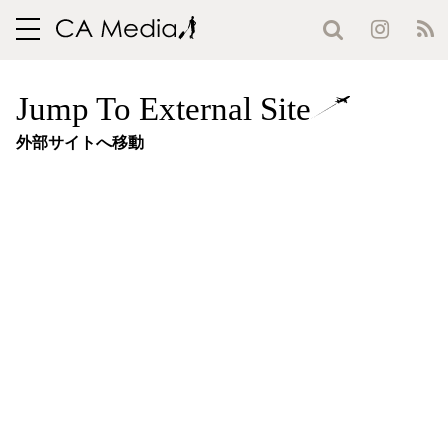
toggle
navigation
Jump To External Site
外部サイトへ移動