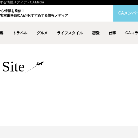
情報メディア - CA Media
クから情報を発信！
CAメンバ
客室乗務員/CA)がおすすめする情報メディア
容
トラベル
グルメ
ライフスタイル
恋愛
仕事
CAコ
Site