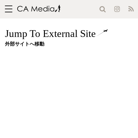
toggle
navigation
Jump To External Site
外部サイトへ移動