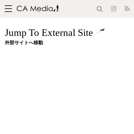
toggle
navigation
Jump To External Site
外部サイトへ移動