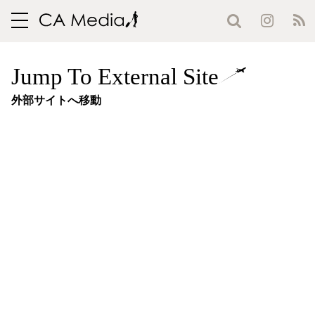
toggle
navigation
Jump To External Site
外部サイトへ移動