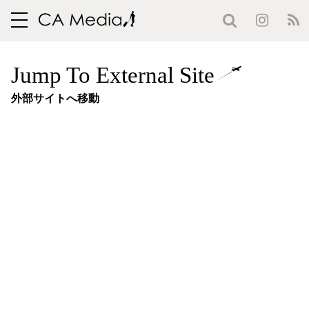
toggle
navigation
Jump To External Site
外部サイトへ移動