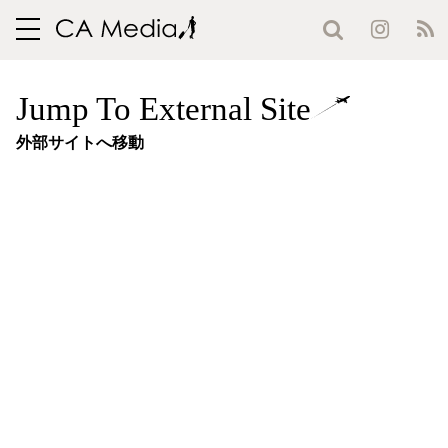
toggle
navigation
Jump To External Site
外部サイトへ移動