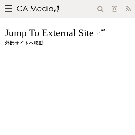
toggle
navigation
Jump To External Site
外部サイトへ移動