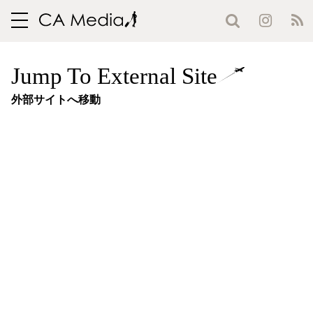
toggle
navigation
Jump To External Site
外部サイトへ移動