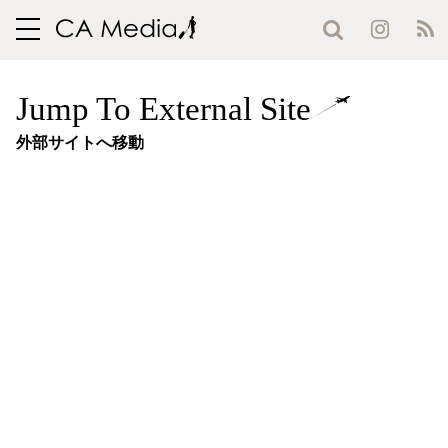
toggle
navigation
Jump To External Site
外部サイトへ移動