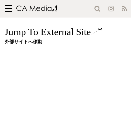
toggle
navigation
Jump To External Site
外部サイトへ移動