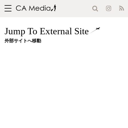
toggle
navigation
Jump To External Site
外部サイトへ移動