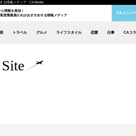
情報メディア - CA Media
クから情報を発信！
CAメンバ
客室乗務員/CA)がおすすめする情報メディア
容
トラベル
グルメ
ライフスタイル
恋愛
仕事
CAコ
Site