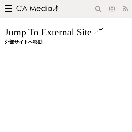
toggle
navigation
Jump To External Site
外部サイトへ移動