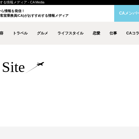
情報メディア - CA Media
クから情報を発信！
CAメンバ
客室乗務員/CA)がおすすめする情報メディア
容
トラベル
グルメ
ライフスタイル
恋愛
仕事
CAコ
Site