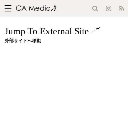
toggle
navigation
Jump To External Site
外部サイトへ移動