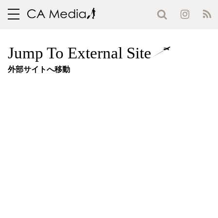
toggle
navigation
Jump To External Site
外部サイトへ移動