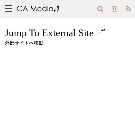
toggle
navigation
Jump To External Site
外部サイトへ移動