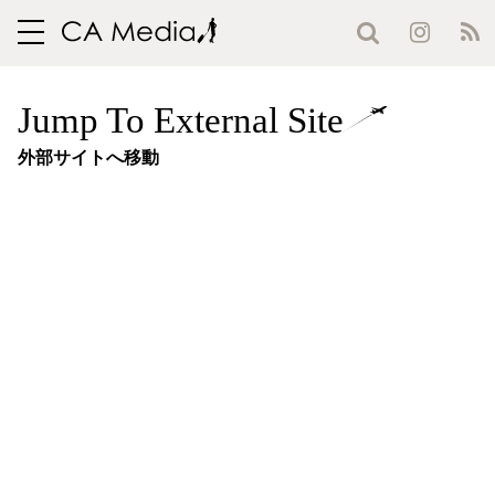
toggle
navigation
Jump To External Site
外部サイトへ移動