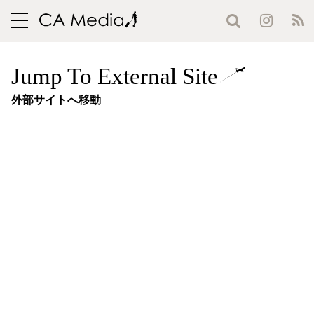
toggle
navigation
Jump To External Site
外部サイトへ移動