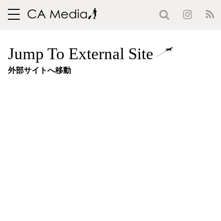
toggle
navigation
Jump To External Site
外部サイトへ移動