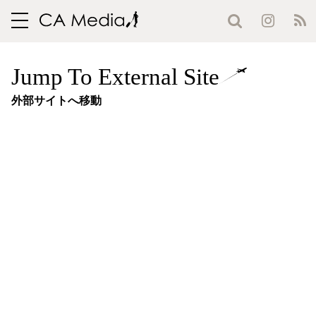
toggle
navigation
Jump To External Site
外部サイトへ移動