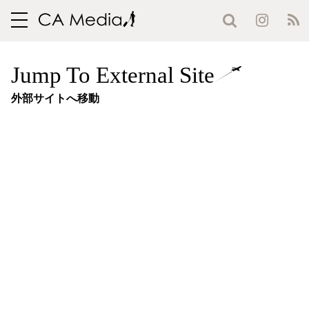
toggle
navigation
Jump To External Site
外部サイトへ移動