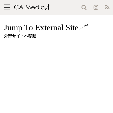
toggle
navigation
Jump To External Site
外部サイトへ移動