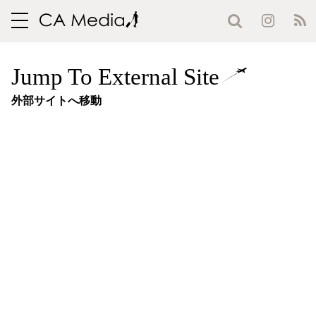
toggle
navigation
Jump To External Site
外部サイトへ移動