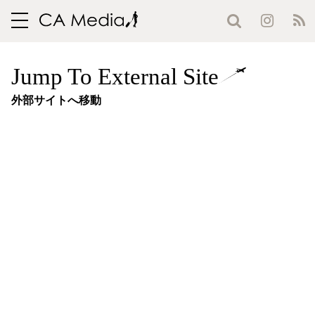
toggle
navigation
Jump To External Site
外部サイトへ移動