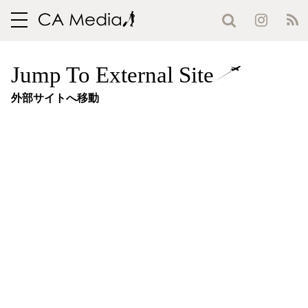
toggle
navigation
Jump To External Site
外部サイトへ移動