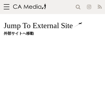
toggle
navigation
Jump To External Site
外部サイトへ移動