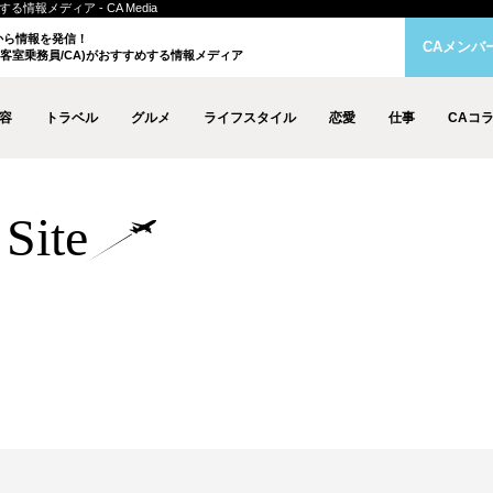
情報メディア - CA Media
クから情報を発信！
CAメンバ
客室乗務員/CA)がおすすめする情報メディア
容
トラベル
グルメ
ライフスタイル
恋愛
仕事
CAコ
Site