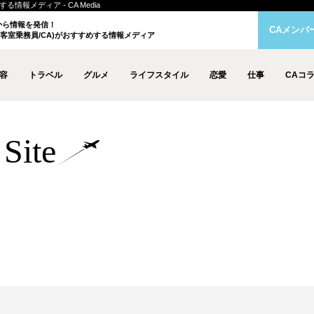
情報メディア - CA Media
クから情報を発信！
CAメンバ
客室乗務員/CA)がおすすめする情報メディア
容
トラベル
グルメ
ライフスタイル
恋愛
仕事
CAコ
Site